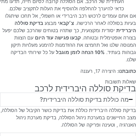
העתידית של הרכב. אם הסוללה קרובה לסיום חייה, תדעו מתי
כדאי להיערך להחלפה ולהוסיף את העלות לתקציב שלכם.
אם אתם עומדים לרכוש רכב היברידי או חשמלי, אל תחכו שיתגלו
בעיות בסוללה לאחר הרכישה.
צ׳קבאי
מבצע
בדיקת סוללה
היברידית
יסודית ומקצועית, כך שתהיו בטוחים שהרכב שלכם יפעל
בצורה אופטימלית ובטוחה.
קבעו פגישה עוד היום
עם הצוות
המנוסה שלנו ואל תחמיצו את ההזדמנות להימנע מעלויות תיקון
גבוהות בעתיד.
10% הנחה לזמן מוגבל
על כל שירותי הבדיקה
שלנו.
כתובתנו
: היצירה 17, רעננה
שאלות תשובות
בדיקת סוללה היברידית לרכב
מה כוללת בדיקת סוללה היברידית?
בדיקת סוללה היברידית כוללת את בדיקת כושר הקיבול של הסוללה,
מצב החיישנים במערכת ניהול הסוללה, בדיקת מערכת ניהול
האנרגיה , וטעינה ופריקה של הסוללה.