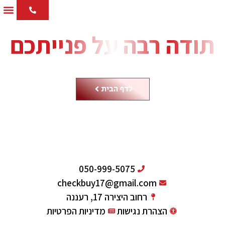
הבדיקו
עמוד
בלוג 
תודה רבה על פנייתכם
נחזור אליכם אליכם בהקדם !
לדף הבית
050-999-5075
checkbuy17@gmail.com
רחוב היצירה 17, רעננה
הצהרת נגישות
מדיניות הפרטיות