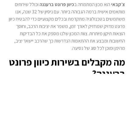
צ׳קבאי
הוא מכון המתמחה ב
כיוון פרונט ברעננה
וכולל שירותים
מותאמים אישית ברמה הגבוהה ביותר. עם ניסיון של 32 שנה, אנו
משתמשים בטכנולוגיה מתקדמת ובכלים מקצועיים כדי להבטיח כיוון
פרונט מדויק שמחזיק לאורך זמן, משפר את יציבות הרכב, וחוסך
הוצאות תיקון מיותרות. צוות המכון שלנו מספק את כל הבדיקות
החשובות ומבצע את ההתאמות הנדרשות כך שהרכב יישאר יציב,
מהימן ומוכן לכל סוג של נסיעה.
מה מקבלים בשירות כיוון פרונט
ברעננה?
כיוון פרונט הוא לא רק תיקון של זוויות הצמיגים הקדמיים, אלא סדרת
בדיקות והכנות שמשפיעות על כל מערכת הרכב. אנו מבצעים סדרת
בדיקות מדויקת לכל רכיב, כמו מערכת ההיגוי, מערכת המתלים
והצמיגים, כך שהכיוון ישפיע לא רק על יציבות הרכב, אלא גם על
צריכת הדלק ואריכות החיים של הצמיגים.
בדיקות הכיוון וההתאמות הנדרשות