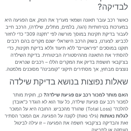
לבדיקה?
כאשר רכב עובר תאונה ושמאי מעריך את הנזק, אם הפגיעה היא
במערכות בטיחותיות (הגה, בלמים, מתלים, שילדה), הרכב חייב
לעבור בדיקת תקינות במוסך מורשה לפי "תקנה 309" כדי לחזור
לכביש. לצערנו, בשוק הרכב הישראלי ישנם מקרים בהם רכבים
תוקנו במוסכים "פיראטיים" ללא תיעוד וללא בדיקת תקינות, כדי
להסתיר את התאונה מההיסטוריה הביטוחית. בדיקת השילדה
בצ'קבאי חושפת בדיוק את המקרים הללו – רכבים שנראים
נוצצים מבחוץ, אך מסתירים תיקוני "קומבינה" מסוכנים מלמטה.
שאלות נפוצות בנושא בדיקת שילדה
האם מותר למכור רכב עם פגיעת שילדה?
כן, חוקית מותר
למכור רכב עם פגיעת שילדה, כל עוד הוא לא הוגדר כ"אובדן
להלכה" (Total Loss) שהורד מהכביש. החובה היא על המוכר
לגלות נאותות
(גילוי נאות) לקונה על הפגיעה. אם המוכר הסתיר
זאת והבדיקה בצ'קבאי חשפה את הפגיעה – זו עילה לביטול
העסקה או לתביעה.