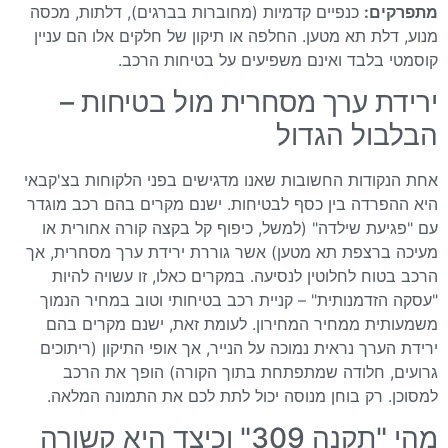
מתפרקים:
כנפיים קדמיות (מחוברות בברגים), דלתות, מכסה
מנוע, דלת תא מטען. החלפה או תיקון של חלקים אלו הם עניין
קוסמטי בלבד ואינם משפיעים על בטיחות הרכב.
ירידת ערך מסחרית מול בטיחות –
הבלבול הגדול
אחת הנקודות החשובות שאנו מדגישים בפני הלקוחות בצ'קבאי
היא ההפרדה בין כסף לבטיחות. ישנם מקרים בהם רכב מוגדר
עם "פגיעת שילדה" (למשל, כיפוף קל בקצה קורה אחורית או
מעיכה ברצפת תא מטען) אשר גוררת ירידת ערך מסחרית, אך
הרכב בטוח לחלוטין לנסיעה. במקרים כאלו, זו עשויה להיות
"עסקה הזדמנותית" – קניית רכב בטיחותי וטוב במחיר הנמוך
משמעותית ממחיר המחירון. לעומת זאת, ישנם מקרים בהם
ירידת הערך נראית נמוכה על הנייר, אך אופי התיקון (ריתוכים
גרועים, חלודה שמתפתחת בתוך הקורה) הופך את הרכב
למסוכן. רק בוחן מנוסה יכול לתת לכם את התמונה המלאה.
מהי "תקנה 309" וכיצד היא קשורה