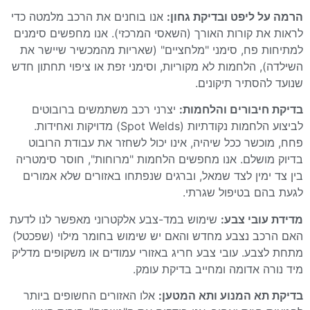
הרמה על ליפט ובדיקת גחון:
אנו בוחנים את הרכב מלמטה כדי
לראות את קורות האורך (השאסי המרכזי). אנו מחפשים סימנים
למתיחות פח, סימני "מלחציים" (שאריות מהמכשיר שיישר את
השילדה), הלחמות לא מקוריות, וסימני זפת או ציפוי תחתון חדש
שנועד להסתיר תיקונים.
בדיקת חיבורים והלחמות:
יצרני רכב משתמשים ברובוטים
לביצוע הלחמות נקודתיות (Spot Welds) מדויקות ואחידות.
פחח, מוכשר ככל שיהיה, אינו יכול לשחזר את עבודת הרובוט
בדיוק מושלם. אנו מחפשים הלחמות "מרוחות", חוסר סימטריה
בין צד ימין לצד שמאל, וברגים שנפתחו באזורים שלא אמורים
לגעת בהם בטיפול שגרתי.
מדידת עובי צבע:
שימוש במד-צבע אלקטרוני מאפשר לנו לדעת
האם הרכב נצבע מחדש והאם יש שימוש בחומר מילוי (שפכטל)
מתחת לצבע. עובי צבע חריג באזורי עמודים או משקופים מדליק
מיד נורה אדומה ומחייב בדיקת עומק.
בדיקת תא המנוע ותא המטען:
אלו האזורים החשופים ביותר