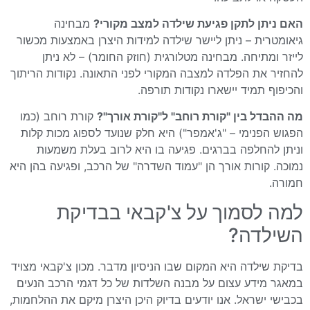
האם ניתן לתקן פגיעת שילדה למצב מקורי?
מבחינה
גיאומטרית – ניתן ליישר שילדה למידות היצרן באמצעות מכשור
לייזר ומתיחה. מבחינה מטלורגית (חוזק החומר) – לא ניתן
להחזיר את הפלדה למצבה המקורי לפני התאונה. נקודות הריתוך
והכיפוף תמיד יישארו נקודות תורפה.
מה ההבדל בין "קורת רוחב" ל"קורת אורך"?
קורת רוחב (כמו
הפגוש הפנימי – "ג'אמפר") היא חלק שנועד לספוג מכות קלות
וניתן להחלפה בברגים. פגיעה בו היא לרוב בעלת משמעות
נמוכה. קורות אורך הן "עמוד השדרה" של הרכב, ופגיעה בהן היא
חמורה.
למה לסמוך על צ'קבאי בבדיקת
השילדה?
בדיקת שילדה היא המקום שבו הניסיון מדבר. מכון צ'קבאי מצויד
במאגר מידע עצום על מבנה השלדות של כל דגמי הרכב הנעים
בכבישי ישראל. אנו יודעים בדיוק היכן היצרן מיקם את ההלחמות,