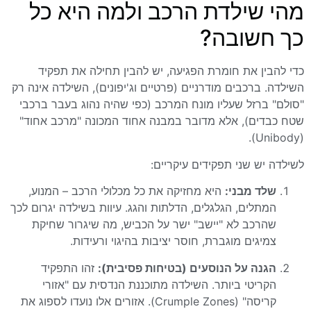
מהי שילדת הרכב ולמה היא כל
כך חשובה?
כדי להבין את חומרת הפגיעה, יש להבין תחילה את תפקיד
השילדה. ברכבים מודרניים (פרטיים וג'יפונים), השילדה אינה רק
"סולם" ברזל שעליו מונח המרכב (כפי שהיה נהוג בעבר ברכבי
שטח כבדים), אלא מדובר במבנה אחוד המכונה "מרכב אחוד"
(Unibody).
לשילדה יש שני תפקידים עיקריים:
שלד מבני:
היא מחזיקה את כל מכלולי הרכב – המנוע,
המתלים, הגלגלים, הדלתות והגג. עיוות בשילדה יגרום לכך
שהרכב לא "יישב" ישר על הכביש, מה שיגרור שחיקת
צמיגים מוגברת, חוסר יציבות בהיגוי ורעידות.
הגנה על הנוסעים (בטיחות פסיבית):
זהו התפקיד
הקריטי ביותר. השילדה מתוכננת הנדסית עם "אזורי
קריסה" (Crumple Zones). אזורים אלו נועדו לספוג את