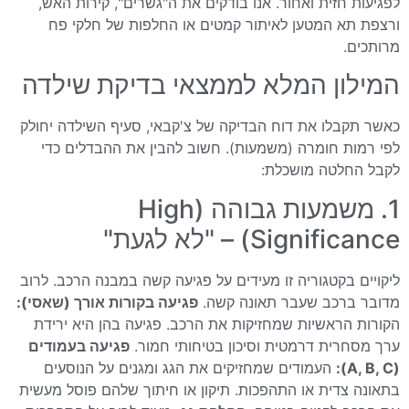
לפגיעות חזית ואחור. אנו בודקים את ה"גשרים", קירות האש,
ורצפת תא המטען לאיתור קמטים או החלפות של חלקי פח
מרותכים.
המילון המלא לממצאי בדיקת שילדה
כאשר תקבלו את דוח הבדיקה של צ'קבאי, סעיף השילדה יחולק
לפי רמות חומרה (משמעות). חשוב להבין את ההבדלים כדי
לקבל החלטה מושכלת:
1. משמעות גבוהה (High
Significance) – "לא לגעת"
ליקויים בקטגוריה זו מעידים על פגיעה קשה במבנה הרכב. לרוב
מדובר ברכב שעבר תאונה קשה.
פגיעה בקורות אורך (שאסי):
הקורות הראשיות שמחזיקות את הרכב. פגיעה בהן היא ירידת
ערך מסחרית דרמטית וסיכון בטיחותי חמור.
פגיעה בעמודים
(A, B, C):
העמודים שמחזיקים את הגג ומגנים על הנוסעים
בתאונה צדית או התהפכות. תיקון או חיתוך שלהם פוסל מעשית