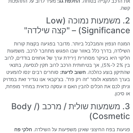
את הרכב לקנייה בטוחה.
החלפת גג:
מעיד לרוב על התהפכות
קשה.
2. משמעות נמוכה (Low
Significance) – "קצה שילדה"
המונח הנפוץ והמבלבל ביותר. מדובר בפגיעה בקצות קורות
השילדה, בדרך כלל באזור שבו הפגוש מתחבר לרכב. משמעות
הליקוי היא בעיקר מסחרית (ירידת ערך של אחוזים בודדים, לרוב
בין 2% ל-5%), אך בטיחותית הרכב לרוב תקין לנסיעה, בתנאי
שהתיקון בוצע כהלכה.
חשוב לדעת:
סוחרים רבים ינסו להמעיט
בערך הממצא ולומר "זה רק פח". בצ'קבאי אנו נגדיר זאת במדויק
וניתן לכם את הכלים להבין האם זו עסקה כדאית במחיר מופחת,
או סיכון.
3. משמעות שולית / מרכב (Body /
Cosmetic)
פגיעות בפח החיצוני שאינן משפיעות על השילדה.
חלקי פח