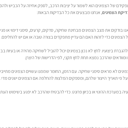
ידם של הצמיגים הוא לשמור על יציבות הרכב, לספק אחיזה על הכביש ולהפחית 
דיקת הצמיגים
, אנחנו מבצעים את כל הבדיקות הבאות:
בודקים את מצב הצמיגים מבחינת שחיקה, סדקים, קרעים, סימני דימוי או פגיע
של הצמיגים כדי לזהות האם הם עדיין מתפקדים בצורה טובה או אם יש להחליפם.
להגברת ביצועיו. לחץ לא נכון בצמיגים יכול להוביל לשחיקה מהירה או בעיות 
ומוודאים שהרכב נמצא תחת לחץ תקני, לפי הדרישות של היצרן.
צמיגים לא מראים סימני שחיקה. עם הזמן, החומר שממנו עשויים הצמיגים מתיי
 על פי תאריך הייצור שלהם, ומספקים המלצות להחלפה אם הצמיגים ישנים מדי.
יה במערכת ההיגוי או בכיוון פרונט. כדי להבטיח שהרכב לא יפגע בשימוש העת