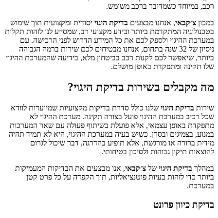
רכב, במיוחד כשמדובר ברכב משומש.
במכון
צ׳קבאי
, אנחנו מבצעים
בדיקת היגוי
יסודית ומקצועית תוך שימוש
בטכנולוגיה המתקדמת ביותר ובידע מקצועי רב, שמסייע לנו לזהות תקלות
במערכת ההיגוי ולספק לכם את כל המידע הדרוש לפני הרכישה. עם
ניסיון של 32 שנה בתחום, אנחנו מבטיחים לכם שירות ברמה הגבוהה
ביותר, שיאפשר לכם לקנות רכב בביטחון מלא, בידיעה שהמערכת ההיגוי
שלו תקינה ומתפקדת באופן מושלם.
מה מקבלים בשירות בדיקת היגוי?
שירות
בדיקת היגוי
שלנו כולל סדרת בדיקות מקצועיות שמיועדות לוודא
שכל רכיב במערכת ההיגוי פועל בצורה תקינה. מערכת ההיגוי לא
מתפקדת באופן עצמאי, אלא פועלת בשיתוף פעולה עם שאר המערכות
במנוע, בצמיגים ובסרן. כשיש בעיה במערכת ההיגוי, היא לא תמיד תהיה
מידית ברורה או מורגשת, אלא תופיע בהדרגה, דבר שיכול לגרום
להוצאות תיקון גבוהות ולסיכון בטיחותי.
במהלך
בדיקת היגוי
של
צ׳קבאי
, אנו מבצעים את הבדיקות המעמיקות
ביותר כדי לזהות בעיות פוטנציאליות, תוך הקפדה על כל פרט קטן
במערכת.
בדיקת כיוון פרונט