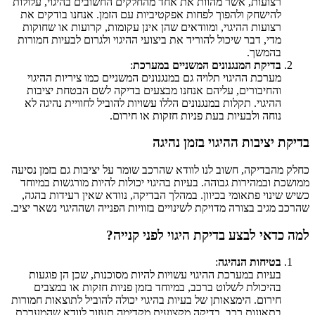
רצועות, אשר מהוות את אחד מהחלקים החשובים בהיגוי, עלולות
להישחק ולהפוך לפחות אפקטיביות עם הזמן. אנחנו בודקים את
רצועות ההיגוי, ומוודאים שהן אינן עקומות, קרועות או שחוקות
מדי, דבר שיכול להוריד את ביצועי ההיגוי ולגרום לבעיות חמורות
בהמשך.
בדיקת המנגנונים המשניים במערכת
:
מערכת ההיגוי תלויה גם במנגנונים המשניים כמו ציריות ההיגוי
והחיבורים, עליהם אנחנו מבצעים בדיקה לשם הבטחת יציבות
ההיגוי. תקלות במנגנונים הללו עשויות להוביל לחוויית נהיגה לא
נוחה ולבעיות בעת פניות חזקות או חירום.
בדיקת יציבות ההיגוי בזמן נהיגה
כחלק מהבדיקה, חשוב לנו לוודא שהרכב שומר על יציבות גם בזמן נסיעה
ממושכת ובמהירות גבוהה. בעיות בהיגוי יכולות להיות מורגשות במיוחד
כשיש שינוי פתאומי בכיוון. במהלך הבדיקה, נוודא שאין רעידות בהגה,
שהרכב מגיב בצורה מדויקת לשינויים בזוויות הפנייה ושההיגוי נשאר יציב.
למה כדאי לבצע בדיקת היגוי לפני קנייה?
בטיחות הנהיגה
:
בעיות במערכת ההיגוי עשויות להיות מסוכנות, שכן הן פוגעות
בהיכולת לשלוט ברכב, במיוחד בזמן פניות חזקות או במצבים
חירום. הימצאותן של בעיות בהיגוי יכולה להוביל לתוצאות חמורות
בתאונות רכב. בדיקה מקצועית מקדימה תעזור לוודא שהמערכת