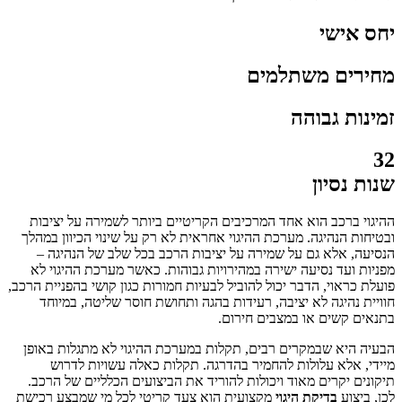
יחס אישי
מחירים משתלמים
זמינות גבוהה
32
שנות נסיון
ההיגוי ברכב הוא אחד המרכיבים הקריטיים ביותר לשמירה על יציבות
ובטיחות הנהיגה. מערכת ההיגוי אחראית לא רק על שינוי הכיוון במהלך
הנסיעה, אלא גם על שמירה על יציבות הרכב בכל שלב של הנהיגה –
מפניות ועד נסיעה ישירה במהירויות גבוהות. כאשר מערכת ההיגוי לא
פועלת כראוי, הדבר יכול להוביל לבעיות חמורות כגון קושי בהפניית הרכב,
חוויית נהיגה לא יציבה, רעידות בהגה ותחושת חוסר שליטה, במיוחד
בתנאים קשים או במצבים חירום.
הבעיה היא שבמקרים רבים, תקלות במערכת ההיגוי לא מתגלות באופן
מיידי, אלא עלולות להחמיר בהדרגה. תקלות כאלה עשויות לדרוש
תיקונים יקרים מאוד ויכולות להוריד את הביצועים הכלליים של הרכב.
לכן, ביצוע
בדיקת היגוי
מקצועית הוא צעד קריטי לכל מי שמבצע רכישת