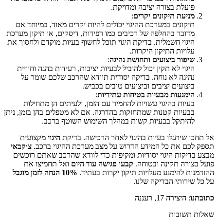
פועלת בצורה יציבה ומדויקת.
מניעת תיקונים יקרים
:
תיקונים במערכת ההיגוי יכולים להיות יקרים מאוד, במיוחד אם
מדובר בהחלפה של רכיבים כמו רפידות, דיסקים, או תיקון מערכת
היגוי חשמלית. בדיקת היגוי תוכל לחשוף בעיות מוקדם ולחסוך את
עלויות התיקון היקרות.
שיפור ביצועים ותחושת נהיגה
:
היגוי לא תקין יכול להוביל לבעיות יציבות, רעידות בהגה וחוויית
נהיגה לא נוחה. בדיקה יסודית תוודא שהרכב שלכם שומר על
ביצועים יציבים וביצועים טובים בכביש.
הימנעות מבעיות בטיחות עתידיות
:
בעיות בהיגוי עשויות להחמיר עם הזמן, ולעיתים הן מתחילות
בבעיות קטנות שמתחזקות בהדרגה. אם לא מטפלים בהן בזמן, ניתן
להיתקל בבעיות קשות במהלך השימוש השוטף ברכב.
אל תחכו שיתגלו בעיות בהיגוי לאחר הרכישה. בדיקת
היגוי
מקצועית
תספק לכם את כל המידע הדרוש על מצב מערכת ההיגוי ברכב.
צ׳קבאי
מבצע בדיקות היגוי יסודיות ומקיפות כדי לוודא שהרכב שאתם רוכשים
פועל בצורה תקינה ובטוחה.
קבעו פגישה עוד היום
ואל תחמיצו את
ההזדמנות להימנע מעלויות תיקון יקרות בעתיד.
10% הנחה לזמן מוגבל
על כל שירותי הבדיקה שלנו.
כתובתנו
: היצירה 17, רעננה
שאלות תשובות