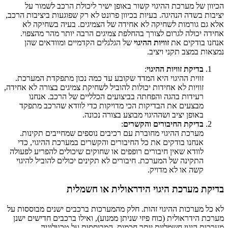
הכיוון של מערכת ההיגוי קשור באופן ישיר ליכולת הרכב לשמור על
יציבות בשדה הנהיגה. בעיות בכיוון פרונט לא רק שפוגעות ביציבות הרכב,
אלא גם גורמות לשחיקה לא אחידה של הצמיגים. בעיה בשחיקה לא
אחידה יכולה לגרום לצורך בהחלפת צמיגים הרבה יותר מהר מהצפוי.
אנחנו בודקים את
זוויות ההיגוי
של הגלגלים הקדמיים ומוודאים שהן
נמצאות במצב תקני ויציב.
בדיקת זוויות ההיגוי
:
זווית ההיגוי היא המדד שקובע עד כמה נכון מתפקדת המערכת.
זוויות לא אחידות יכולות להוביל לשחיקת צמיגים בצורה לא אחידה,
רעידות בהגה והפחתה בביצועים הכלליים של הרכב. אנחנו
מבצעים את הבדיקות הכי מדויקות כדי לוודא שהרכב מתפקד
באופן יציב ושההיגוי מבוצע בצורה נכונה.
בדיקת החיבורים והקשרים
:
מערכת ההיגוי מחוברת עם רכיבים נוספים שמחייבים תקינות.
אנחנו בודקים את כל החיבורים והקשרים במערכת ההיגוי, כדי
לוודא שאין חיבורים רופפים או שחוקים שיכולים להפריע לפעולה
התקינה של המערכת. חיבורים לא תקינים יכולים להוביל להיגוי
קשה או לא מדויק.
בדיקת מערכת היגוי הידראולית או חשמלית
לא כל מערכות ההיגוי זהות. חלק מהמערכות ברכבים ישנים מבוססות על
מערכת הידראולית (כוח פיזי שניתן ממנוע), ואילו ברכבים חדישים ישנן
מערכות היגוי חשמליות יותר חכמות, המבוססות על טכנולוגיה