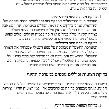
אלקטרונית. כל אחת ממערכות ההיגוי הללו מצריכה טיפול שונה
ומאופיינת בתקלות שונות.
בדיקת מערכת היגוי הידראולית
:
מערכת היגוי הידראולית מספקת כוח עזר לפניית ההגה בעזרת נוזל
הידראולי. אנחנו בודקים את רמות הנוזלים במערכת, את המשאבה
ואת הצינורות כדי לוודא שאין נזילות ושמערכת ההיגוי פועלת
בצורה תקינה. נזילה בנוזלים או חוסר בכמות הנוזלים יכולים לפגוע
בהפעלת מערכת ההיגוי ולגרום לקשיים בהפניית ההגה.
בדיקת מערכת היגוי חשמלית
:
המערכת החשמלית מבוססת על מנוע חשמלי שמפחית את הצורך
בהפעלה פיזית של ההגה. מערכת זו מחייבת בדיקה של המנוע
החשמלי, החיישנים והמערכת האלקטרונית שתומכת בהיגוי. כל
תקלה במערכת החשמלית יכולה להוביל לבעיות בהפניית ההגה,
ואנו בודקים את כל הרכיבים הללו בצורה יסודית.
בדיקת רצועות וכוללים נוספים במערכת ההיגוי
במערכת ההיגוי ישנם רכיבים נוספים שמסייעים בהפניית הגלגלים בצורה
תקינה. אנחנו מבצעים בדיקה גם לרכיבים אלו, כמו רצועות ההיגוי, ציריות
גלגלים ועוד, על מנת לוודא שהמערכת כולה פועלת בצורה יציבה
ובטיחותית:
בדיקת רצועות מערכת ההיגוי
: